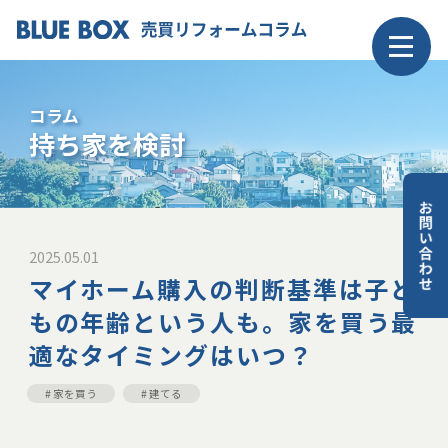
ナ
ビ
ゲ
コラム
ー
持ち家を検討
シ
ョ
ン
メ
2025.05.01
ニ
マイホーム購入の判断基準は子ど
ュ
ー
もの年齢という人も。家を買う最
適なタイミングはいつ？
家を買う
建てる