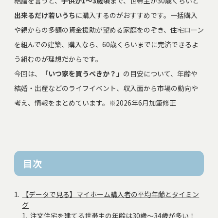
結論を言うと、
子供が1～3歳頃
まで、世帯主が30歳くらいと
出来るだけ若いうち
に購入するのがおすすめです。一括購入
や親からの多額の資金援助が望める家庭をのぞき、住宅ローン
を組んでの建築、購入なら、60歳くらいまでに完済できるよ
う組むのが理想だからです。
今回は、
「いつ家を買うべきか？」
の目安について、年齢や
結婚・出産などのライフイベント、収入面から市場の動向や
考え、情報をまとめています。※2026年6月加筆修正
目次
【データで見る】マイホーム購入者の平均年齢とタイミン
グ
注文住宅を建てる世帯主の年齢は30歳～34歳が多い！