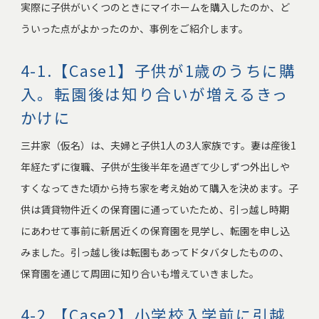
実際に子供がいくつのときにマイホームを購入したのか、ど
ういった点がよかったのか、事例をご紹介します。
4-1.【Case1】子供が1歳のうちに購
入。転園後は知り合いが増えるきっ
かけに
三井家（仮名）は、夫婦と子供1人の3人家族です。妻は産後1
年経たずに復職、子供が生後半年を過ぎて少しずつ外出しや
すくなってきた頃から持ち家を考え始めて購入を決めます。子
供は賃貸物件近くの保育園に通っていたため、引っ越し時期
にあわせて事前に新居近くの保育園を見学し、転園を申し込
みました。引っ越し後は転園もあってドタバタしたものの、
保育園を通じて周囲に知り合いも増えていきました。
4-2.【Case2】小学校入学前に引越