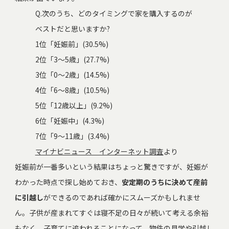
Q.次のうち、どのタイミングで家を購入するのが
ベストだと思いますか?
1位「妊娠前」(30.5%)
2位「3～5歳」(27.7%)
3位「0～2歳」(14.5%)
4位「6～8歳」(10.5%)
5位「12歳以上」(9.2%)
6位「妊娠中」(4.3%)
7位「9～11歳」(3.4%)
マイナビニュース インターネット調査
より
妊娠前が一番多いという結果はちょっと驚きですが、妊娠が
わかった時点で探し始めておき、
安定期のうちに決めて産前
に引越し
ができるのであれば確かにスムーズかもしれませ
ん。子供が産まれてすぐは寝不足の日々が続いて考える余裕
もなく、子育てに追われることになって、物件の見学や引越し