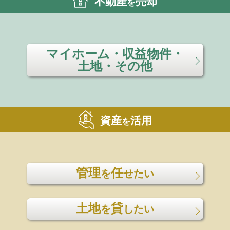
不動産
売却
を
マイホーム・収益物件・
土地・その他
資産
活用
を
管理
任
を
せたい
土地
貸
を
したい