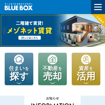
住まい
不動産
資産
を
を
を
探す
売却
活用
お知らせ