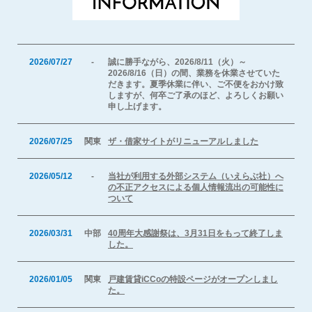
2026/07/27
-
誠に勝手ながら、2026/8/11（火）～
2026/8/16（日）の間、業務を休業させていた
だきます。夏季休業に伴い、ご不便をおかけ致
しますが、何卒ご了承のほど、よろしくお願い
申し上げます。
2026/07/25
関東
ザ・借家サイトがリニューアルしました
2026/05/12
-
当社が利用する外部システム（いえらぶ社）へ
の不正アクセスによる個人情報流出の可能性に
ついて
2026/03/31
中部
40周年大感謝祭は、3月31日をもって終了しま
した。
2026/01/05
関東
戸建賃貸iCCoの特設ページがオープンしまし
た。