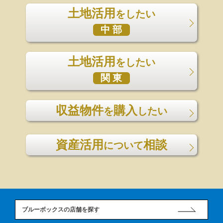
土地活用
をしたい
中 部
土地活用
をしたい
関 東
収益物件
購入
を
したい
資産活用
相談
について
ブルーボックスの店舗を探す